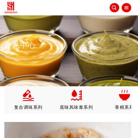


产品中心
复合调味系列
底味风味膏系列
香精系列