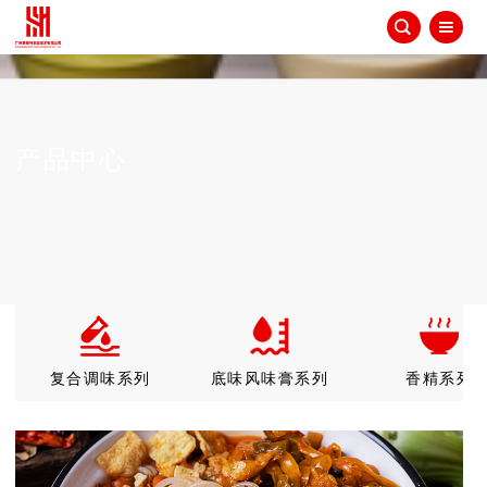


产品中心
复合调味系列
底味风味膏系列
香精系列