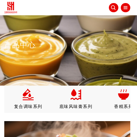


产品中心
复合调味系列
底味风味膏系列
香精系列