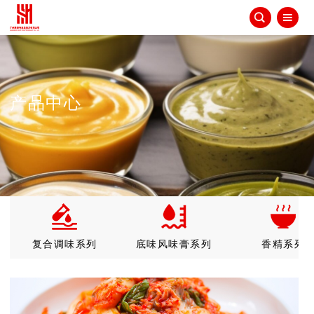


产品中心
复合调味系列
底味风味膏系列
香精系列