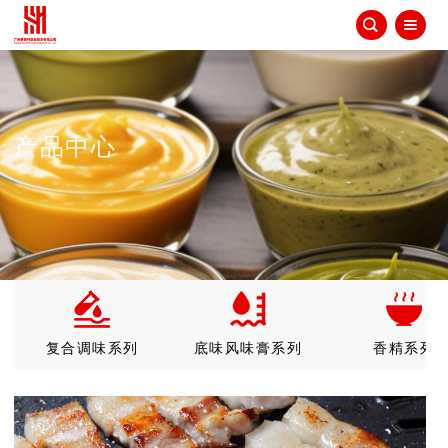


产品中心
复合调味系列
底味风味膏系列
香精系列