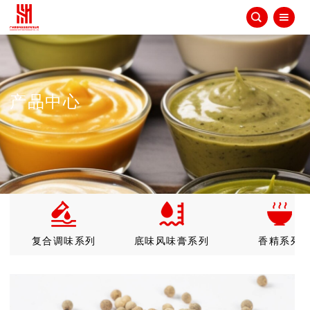


产品中心
复合调味系列
底味风味膏系列
香精系列