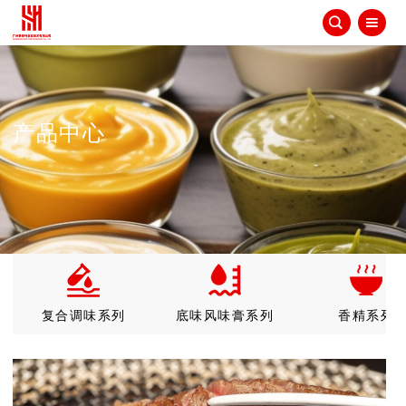


产品中心
复合调味系列
底味风味膏系列
香精系列